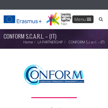
Menu
CONFORM S.C.A.R.L. – (IT)
Home
LA PARTNERSHIP
CONFORM S.c.a.r.l. – (IT)